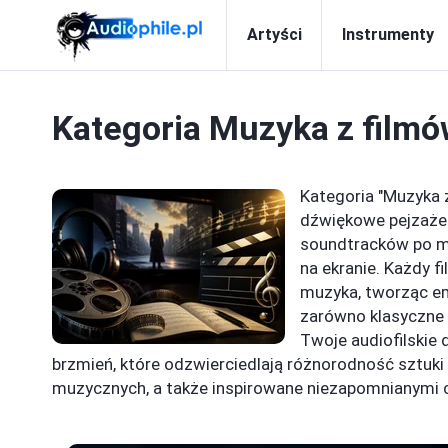
Artyści
Instrumenty
Kategoria
Muzyka z filmó
Kategoria "Muzyka 
dźwiękowe pejzaże 
soundtracków po m
na ekranie. Każdy f
muzyka, tworząc em
zarówno klasyczne 
Twoje audiofilskie
brzmień, które odzwierciedlają różnorodność sztuk
muzycznych, a także inspirowane niezapomnianymi c