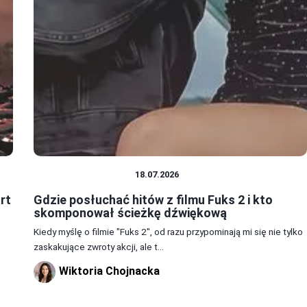
MUZYKA Z FILMÓW
18.07.2026
rt
Gdzie posłuchać hitów z filmu Fuks 2 i kto
skomponował ścieżkę dźwiękową
Kiedy myślę o filmie "Fuks 2", od razu przypominają mi się nie tylko
zaskakujące zwroty akcji, ale t...
Wiktoria Chojnacka