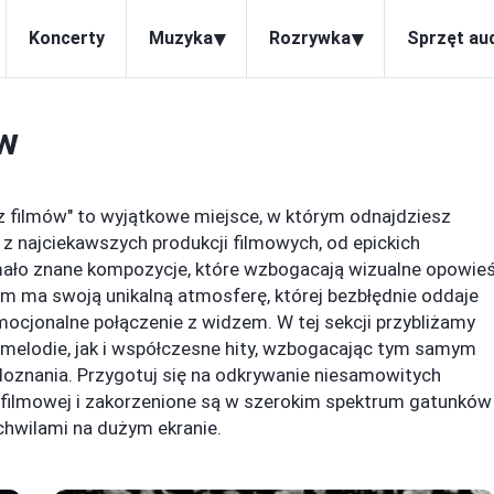
▾
▾
Koncerty
Muzyka
Rozrywka
Sprzęt au
w
z filmów" to wyjątkowe miejsce, w którym odnajdziesz
z najciekawszych produkcji filmowych, od epickich
ało znane kompozycje, które wzbogacają wizualne opowieś
ilm ma swoją unikalną atmosferę, której bezbłędnie oddaje
ocjonalne połączenie z widzem. W tej sekcji przybliżamy
melodie, jak i współczesne hity, wzbogacając tym samym
 doznania. Przygotuj się na odkrywanie niesamowitych
i filmowej i zakorzenione są w szerokim spektrum gatunków
hwilami na dużym ekranie.