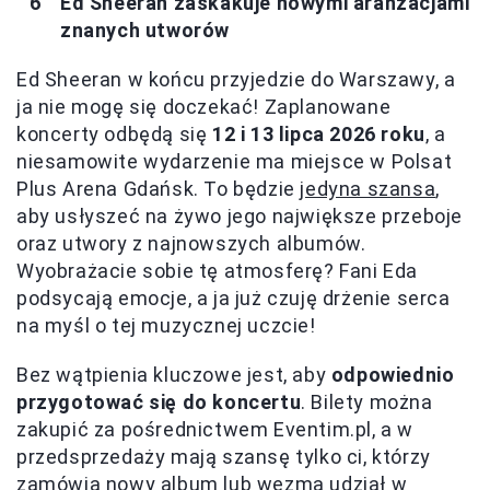
Ed Sheeran zaskakuje nowymi aranżacjami
znanych utworów
Ed Sheeran w końcu przyjedzie do Warszawy, a
ja nie mogę się doczekać! Zaplanowane
koncerty odbędą się
12 i 13 lipca 2026 roku
, a
niesamowite wydarzenie ma miejsce w Polsat
Plus Arena Gdańsk. To będzie
jedyna szansa
,
aby usłyszeć na żywo jego największe przeboje
oraz utwory z najnowszych albumów.
Wyobrażacie sobie tę atmosferę? Fani Eda
podsycają emocje, a ja już czuję drżenie serca
na myśl o tej muzycznej uczcie!
Bez wątpienia kluczowe jest, aby
odpowiednio
przygotować się do koncertu
. Bilety można
zakupić za pośrednictwem Eventim.pl, a w
przedsprzedaży mają szansę tylko ci, którzy
zamówią nowy album lub wezmą udział w