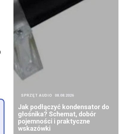
m
SPRZĘT AUDIO
08.08.2026
Jak podłączyć kondensator do
głośnika? Schemat, dobór
pojemności i praktyczne
wskazówki