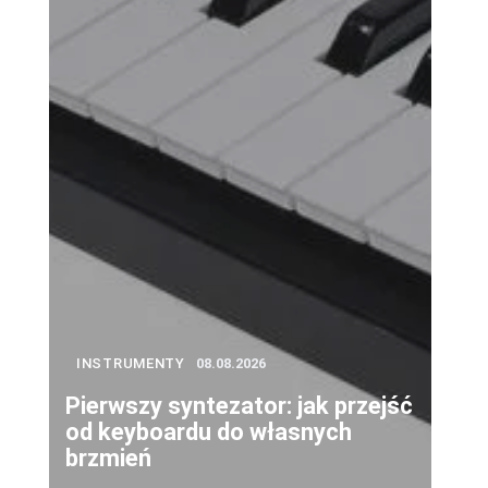
INSTRUMENTY
08.08.2026
Pierwszy syntezator: jak przejść
od keyboardu do własnych
brzmień