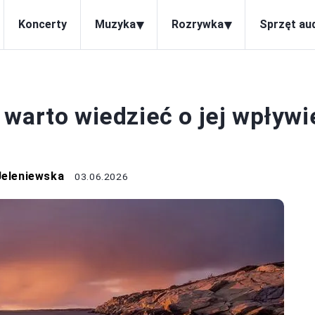
▾
▾
Koncerty
Muzyka
Rozrywka
Sprzęt au
MUZYKA
warto wiedzieć o jej wpływi
?
Jeleniewska
03.06.2026