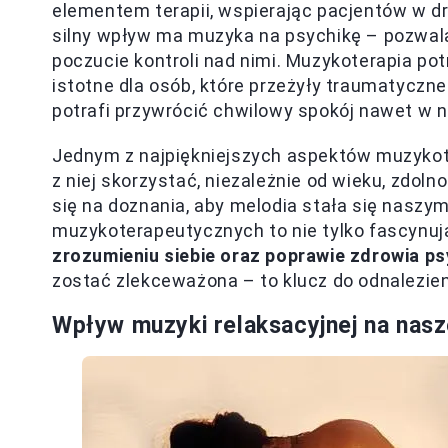
elementem terapii, wspierając pacjentów w d
silny wpływ ma muzyka na psychikę – pozwal
poczucie kontroli nad nimi. Muzykoterapia po
istotne dla osób, które przeżyły traumatyczne
potrafi przywrócić chwilowy spokój nawet w 
Jednym z najpiękniejszych aspektów muzykote
z niej skorzystać, niezależnie od wieku, zdol
się na doznania, aby melodia stała się naszy
muzykoterapeutycznych to nie tylko fascynuj
zrozumieniu siebie oraz poprawie zdrowia p
zostać zlekceważona – to klucz do odnalezie
Wpływ muzyki relaksacyjnej na nas