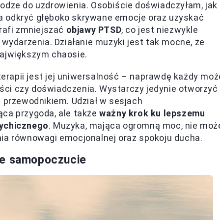
rodze do uzdrowienia. Osobiście doświadczyłam, jak
a odkryć głęboko skrywane emocje oraz uzyskać
trafi zmniejszać
objawy PTSD
, co jest niezwykle
 wydarzenia. Działanie muzyki jest tak mocne, że
największym chaosie.
rapii jest jej uniwersalność – naprawdę każdy moż
ności czy doświadczenia. Wystarczy jedynie otworzyć
m przewodnikiem. Udział w sesjach
ąca przygoda, ale także
ważny krok ku lepszemu
sychicznego
. Muzyka, mająca ogromną moc, nie moż
nia równowagi emocjonalnej oraz spokoju ducha.
ze samopoczucie