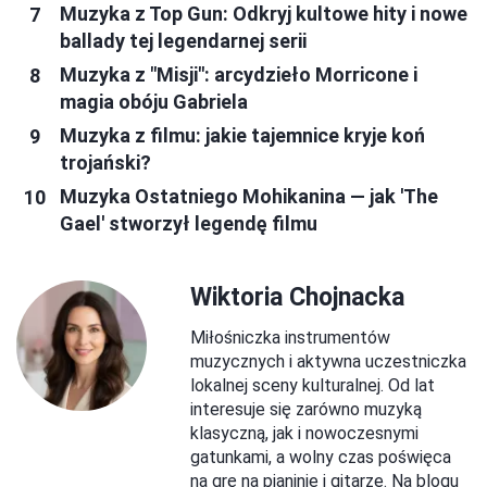
Muzyka z Top Gun: Odkryj kultowe hity i nowe
ballady tej legendarnej serii
Muzyka z "Misji": arcydzieło Morricone i
magia obóju Gabriela
Muzyka z filmu: jakie tajemnice kryje koń
trojański?
Muzyka Ostatniego Mohikanina — jak 'The
Gael' stworzył legendę filmu
Wiktoria Chojnacka
Miłośniczka instrumentów
muzycznych i aktywna uczestniczka
lokalnej sceny kulturalnej. Od lat
interesuje się zarówno muzyką
klasyczną, jak i nowoczesnymi
gatunkami, a wolny czas poświęca
na grę na pianinie i gitarze. Na blogu