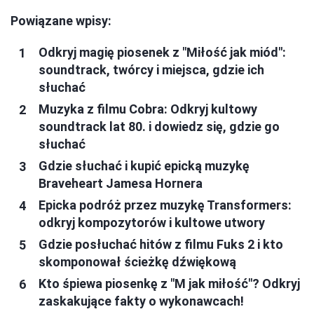
Powiązane wpisy:
Odkryj magię piosenek z "Miłość jak miód":
soundtrack, twórcy i miejsca, gdzie ich
słuchać
Muzyka z filmu Cobra: Odkryj kultowy
soundtrack lat 80. i dowiedz się, gdzie go
słuchać
Gdzie słuchać i kupić epicką muzykę
Braveheart Jamesa Hornera
Epicka podróż przez muzykę Transformers:
odkryj kompozytorów i kultowe utwory
Gdzie posłuchać hitów z filmu Fuks 2 i kto
skomponował ścieżkę dźwiękową
Kto śpiewa piosenkę z "M jak miłość"? Odkryj
zaskakujące fakty o wykonawcach!