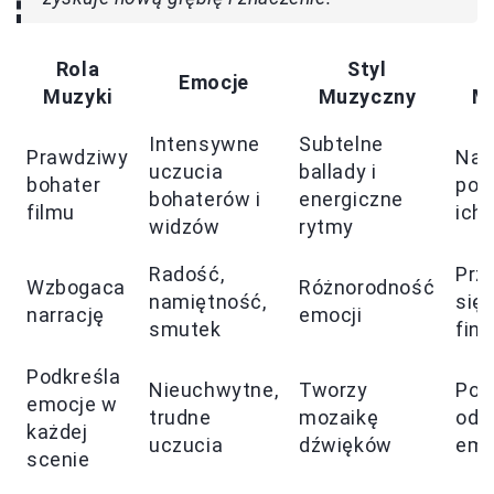
Rola
Styl
Emocje
Muzyki
Muzyczny
M
Intensywne
Subtelne
Prawdziwy
Nad
uczucia
ballady i
bohater
pos
bohaterów i
energiczne
filmu
ich
widzów
rytmy
Radość,
Prz
Wzbogaca
Różnorodność
namiętność,
się
narrację
emocji
smutek
fina
Podkreśla
Nieuchwytne,
Tworzy
Po
emocje w
trudne
mozaikę
odn
każdej
uczucia
dźwięków
emo
scenie