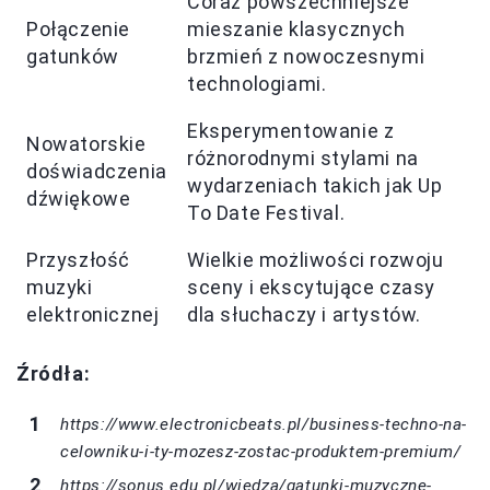
Coraz powszechniejsze
Połączenie
mieszanie klasycznych
gatunków
brzmień z nowoczesnymi
technologiami.
Eksperymentowanie z
Nowatorskie
różnorodnymi stylami na
doświadczenia
wydarzeniach takich jak Up
dźwiękowe
To Date Festival.
Przyszłość
Wielkie możliwości rozwoju
muzyki
sceny i ekscytujące czasy
elektronicznej
dla słuchaczy i artystów.
Źródła:
https://www.electronicbeats.pl/business-techno-na-
celowniku-i-ty-mozesz-zostac-produktem-premium/
https://sonus.edu.pl/wiedza/gatunki-muzyczne-