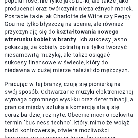
popularność, nie tylko jako DJ-ki, ale także jako
producenci oraz twórczynie niezależnych marek.
Postacie takie jak Charlotte de Witte czy Peggy
Gou nie tylko błyszczą na scenie, ale również
przyczyniają się do
kształtowania nowego
wizerunku kobiet w branży
. Ich sukcesy jasno
pokazują, że kobiety potrafią nie tylko tworzyć
niesamowitą muzykę, ale także osiągać
sukcesy finansowe w świecie, który do
niedawna w dużej mierze należał do mężczyzn.
Pracując w tej branży, czuję się pionierką na
swój sposób. Odtwarzanie muzyki elektronicznej
wymaga ogromnego wysiłku oraz determinacji, a
granice między sztuką a komercją stają się
coraz bardziej rozmyte. Obecnie mocno rozkwita
termin "business techno", który, mimo że wciąż
budzi kontrowersje, otwiera możliwości
lepszego zrozumienia sytuacji finansowej