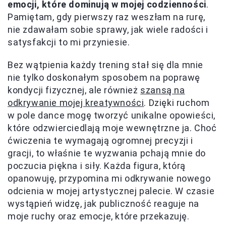
emocji, które dominują w mojej codzienności
.
Pamiętam, gdy pierwszy raz weszłam na rurę,
nie zdawałam sobie sprawy, jak wiele radości i
satysfakcji to mi przyniesie.
Bez wątpienia każdy trening stał się dla mnie
nie tylko doskonałym sposobem na poprawę
kondycji fizycznej, ale również
szansą na
odkrywanie mojej kreatywności
. Dzięki ruchom
w pole dance mogę tworzyć unikalne opowieści,
które odzwierciedlają moje wewnętrzne ja. Choć
ćwiczenia te wymagają ogromnej precyzji i
gracji, to właśnie te wyzwania pchają mnie do
poczucia piękna i siły. Każda figura, którą
opanowuję, przypomina mi odkrywanie nowego
odcienia w mojej artystycznej palecie. W czasie
wystąpień widzę, jak publiczność reaguje na
moje ruchy oraz emocje, które przekazuję.