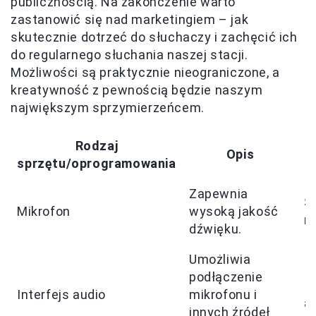
publicznością. Na zakończenie warto
zastanowić się nad marketingiem – jak
skutecznie dotrzeć do słuchaczy i zachęcić ich
do regularnego słuchania naszej stacji.
Możliwości są praktycznie nieograniczone, a
kreatywność z pewnością będzie naszym
największym sprzymierzeńcem.
Rodzaj
Opis
sprzętu/oprogramowania
Zapewnia
S
Mikrofon
wysoką jakość
m
dźwięku.
Umożliwia
podłączenie
In
Interfejs audio
mikrofonu i
a
innych źródeł