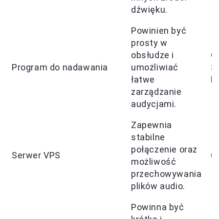
dźwięku.
Powinien być
prosty w
obsłudze i
O
Program do nadawania
umożliwiać
S
łatwe
B
zarządzanie
audycjami.
Zapewnia
stabilne
połączenie oraz
Serwer VPS
O
możliwość
przechowywania
plików audio.
Powinna być