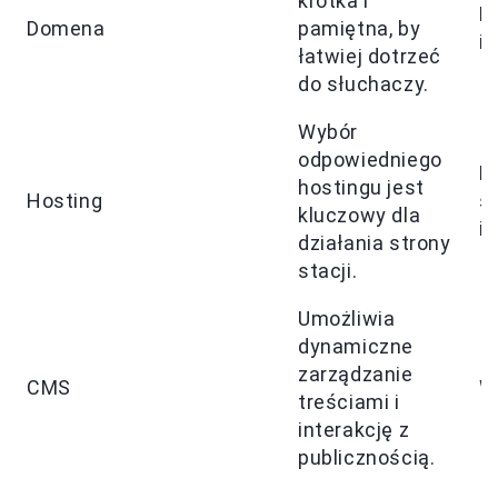
krótka i
D
Domena
pamiętna, by
i
łatwiej dotrzeć
do słuchaczy.
Wybór
odpowiedniego
H
hostingu jest
Hosting
s
kluczowy dla
i
działania strony
stacji.
Umożliwia
dynamiczne
zarządzanie
CMS
W
treściami i
interakcję z
publicznością.