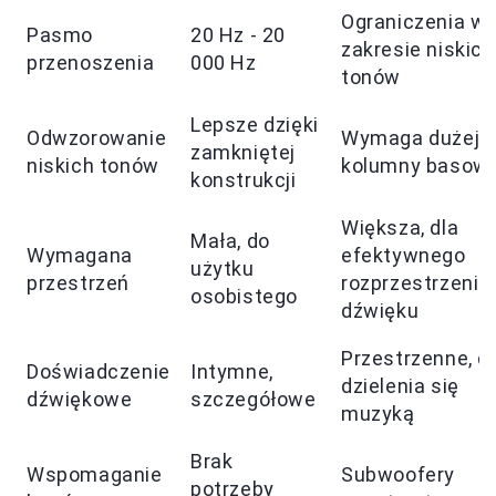
Ograniczenia w
Pasmo
20 Hz - 20
zakresie niskich
przenoszenia
000 Hz
tonów
Lepsze dzięki
Odwzorowanie
Wymaga dużej
zamkniętej
niskich tonów
kolumny basowe
konstrukcji
Większa, dla
Mała, do
Wymagana
efektywnego
użytku
przestrzeń
rozprzestrzenia
osobistego
dźwięku
Przestrzenne, d
Doświadczenie
Intymne,
dzielenia się
dźwiękowe
szczegółowe
muzyką
Brak
Wspomaganie
Subwoofery
potrzeby