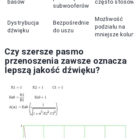
basów
często stosow
subwooferów
Możliwość
Dystrybucja
Bezpośrednie
podziału na
dźwięku
do uszu
mniejsze kolum
Czy szersze pasmo
przenoszenia zawsze oznacza
lepszą jakość dźwięku?