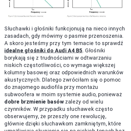
Słuchawki i głośniki funkcjonują na nieco innych
zasadach, gdy mówimy o pasmie przenoszenia.
A skoro jesteśmy przy tym temacie to sprawdź
idealne głośniki do Audi A4 B5
. Głośniki
borykają się z trudnościami w odtwarzaniu
niskich częstotliwości, co wymaga większej
kolumny basowej oraz odpowiednich warunków
akustycznych. Dlatego zwróciłam się o pomoc
do znajomego audiofila przy montażu
subwoofera w moim systemie audio, ponieważ
dobre brzmienie basów
zależy od wielu
czynników. W przypadku słuchawek często
obserwujemy, że przeszły one rewolucję,
głównie dzięki słuchawkom zamkniętym, które
umożliwiają skupienie się na niskich tonach bez