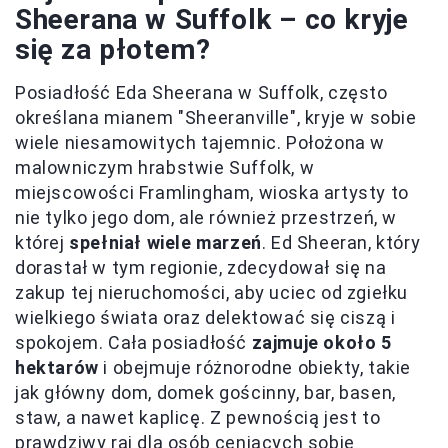
Sheerana w Suffolk – co kryje
się za płotem?
Posiadłość Eda Sheerana w Suffolk, często
określana mianem "Sheeranville", kryje w sobie
wiele niesamowitych tajemnic. Położona w
malowniczym hrabstwie Suffolk, w
miejscowości Framlingham, wioska artysty to
nie tylko jego dom, ale również przestrzeń, w
której
spełniał wiele marzeń
. Ed Sheeran, który
dorastał w tym regionie, zdecydował się na
zakup tej nieruchomości, aby uciec od zgiełku
wielkiego świata oraz delektować się ciszą i
spokojem. Cała posiadłość
zajmuje około 5
hektarów
i obejmuje różnorodne obiekty, takie
jak główny dom, domek gościnny, bar, basen,
staw, a nawet kaplicę. Z pewnością jest to
prawdziwy raj dla osób ceniących sobie