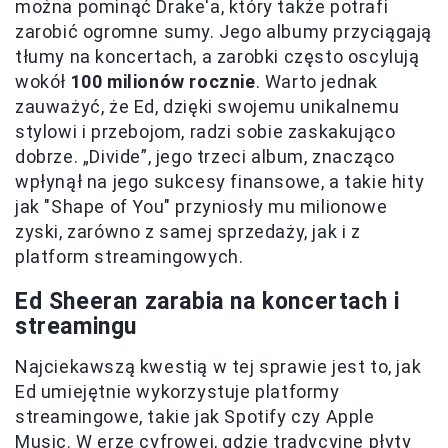
można pominąć Drake'a, który także potrafi
zarobić ogromne sumy. Jego albumy przyciągają
tłumy na koncertach, a zarobki często oscylują
wokół
100 milionów rocznie
. Warto jednak
zauważyć, że Ed, dzięki swojemu unikalnemu
stylowi i przebojom, radzi sobie zaskakująco
dobrze. „Divide”, jego trzeci album, znacząco
wpłynął na jego sukcesy finansowe, a takie hity
jak "Shape of You" przyniosły mu milionowe
zyski, zarówno z samej sprzedaży, jak i z
platform streamingowych.
Ed Sheeran zarabia na koncertach i
streamingu
Najciekawszą kwestią w tej sprawie jest to, jak
Ed umiejętnie wykorzystuje platformy
streamingowe, takie jak Spotify czy Apple
Music. W erze cyfrowej, gdzie tradycyjne płyty