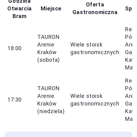
Godzina
Oferta
Otwarcia
Miejsce
Spec
Gastronomiczna
Bram
Rest
TAURON
Półn
Arenie
Wiele stoisk
Are
18:00
Kraków
gastronomicznych
Gard
(sobota)
Kawi
Małe
Rest
TAURON
Półn
Arenie
Wiele stoisk
Are
17:30
Kraków
gastronomicznych
Gard
(niedziela)
Kawi
Małe